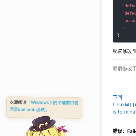
"defa
"defa
"bord
配置修改
最后修改于 
下回
欢迎阅读
「Windows下的平铺窗口管
Linux串口
理器komorebi尝试」
is termina