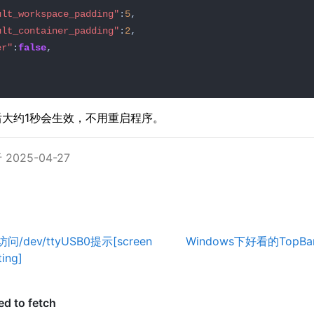
ult_workspace_padding"
:
5
ult_container_padding"
:
2
er"
:
false
后大约1秒会生效，不用重启程序。
2025-04-27
访问/dev/ttyUSB0提示[screen
Windows下好看的TopBa
ting]